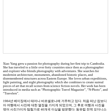
Xiao Yang grew a passion for photography during her first trip to Cambodia.
She has traveled to a little over forty countries since then as a photographer
and explorer who blends photography with adventures. She searches for
modernist architecture, monuments, abandoned historic places, and
disremembered structures across Eastern Europe. She loves urban expeditions,
light painting, and night photography which she combines to create surreal
pieces of art that recall scenes from science fiction novels. Her work has been
introduced in media such as “Photographic Travel Magazine”, “N-Photo”, and
“Travelers”.
1984년 베이징에서 태어나 바르셀로나에 거주하고 있다. 처음 떠난 캄보디
아 여행에서 사진에 대한 열정을 가지게 되었으며, 그 후로 여행과 사진을
엮어 사진가이자 탐험가로 40개국 이상을 방문했다. 동유럽 전역 모더니스