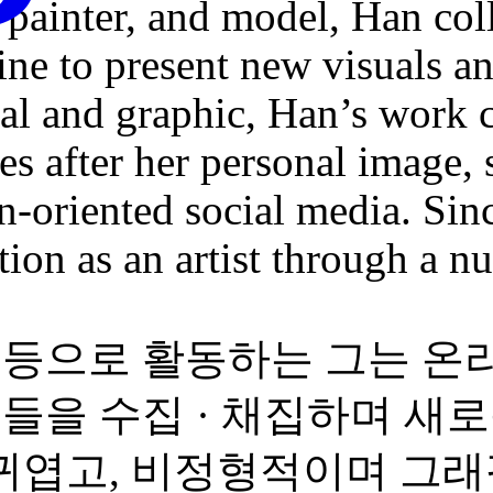
l painter, and model, Han co
ne to present new visuals and
cal and graphic, Han’s work
s after her personal image, 
n-oriented social media. Sin
ion as an artist through a n
델 등으로 활동하는 그는 
지들을 수집 · 채집하며 새
귀엽고, 비정형적이며 그래