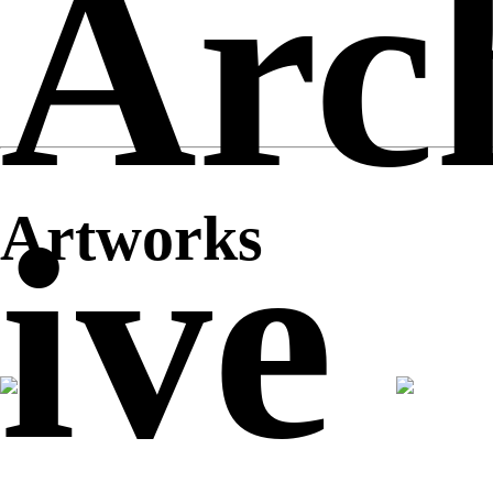
Arc
ive
Artworks