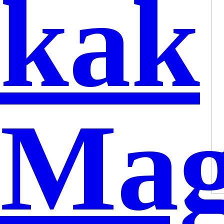
kak
Ma