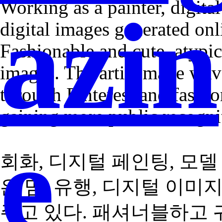
Working as a painter, digita
azin
digital images generated onli
Fashionable and cute, atypi
images. The artist made wave
through Pinterest and fashio
gaining more public recognit
e
회화, 디지털 페인팅, 모
은 밈, 유행, 디지털 이미
주고 있다. 패셔너블하고 